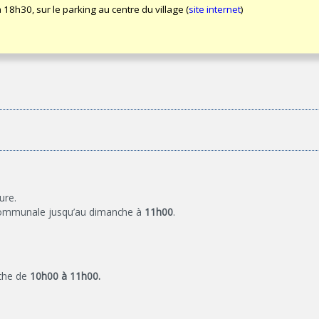
 18h30, sur le parking au centre du village (
site internet
)
ure.
on communale jusqu’au dimanche à
11h00
.
che de
10h00 à 11h00.