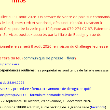
Infos
uillet au 31 août 2026. Un service de vente de pain sur command
le lundi, mercredi et vendredi, dès lundi 10 août. Livraison à
t être passée la veille par téléphoe au 079 274 07 67. Paiement
r. Services postaux assurés par la filiale de Bussigny, rue de
onnelle le samedi 8 août 2026, en raison du Challenge Jeunesse
 faire du feu (
communiqué de presse
) (
flyer
)
s particuliers
 dépendances routières :
les propriétaires sont tenus de faire le nécessai
nt du 28.04.2026
ue/PECC
/
procédure
/
formulaire annonce de dérogation (pdf)
ions pratique/PECC
-
formulaire demande subvention
t, 27 septembre, 18 octobre, 29 novembre, 13 décembre 2026
s lundis de 18h00 à 20h30, sur le parking de la grande salle (
facebook
)